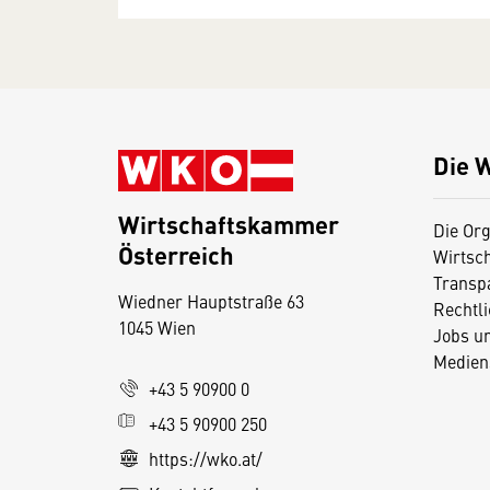
Die 
Wirtschaftskammer
Die Org
Österreich
Wirtsc
D
Transp
Wiedner Hauptstraße 63
i
Rechtl
1045 Wien
Jobs u
e
Medien
s
+43 5 90900 0
e
+43 5 90900 250
S
e
https://wko.at/
it