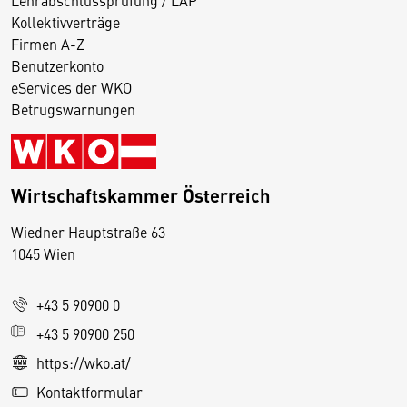
Lehrabschlussprüfung / LAP
Kollektivverträge
Firmen A-Z
Benutzerkonto
eServices der WKO
Betrugswarnungen
Wirtschaftskammer Österreich
Wiedner Hauptstraße 63
D
1045 Wien
i
e
+43 5 90900 0
s
e
+43 5 90900 250
S
https://wko.at/
e
Kontaktformular