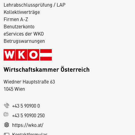
Lehrabschlussprüfung / LAP
Kollektivverträge
Firmen A-Z
Benutzerkonto
eServices der WKO
Betrugswarnungen
Wirtschaftskammer Österreich
Wiedner Hauptstraße 63
D
1045 Wien
i
e
+43 5 90900 0
s
e
+43 5 90900 250
S
https://wko.at/
e
Kontaktformular