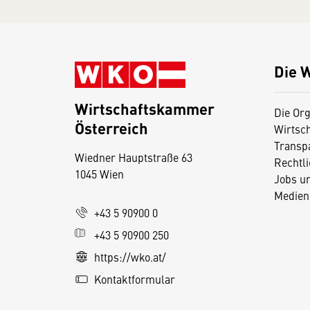
Die 
Wirtschaftskammer
Die Org
Österreich
Wirtsc
D
Transp
Wiedner Hauptstraße 63
i
Rechtl
1045 Wien
Jobs u
e
Medien
s
+43 5 90900 0
e
+43 5 90900 250
S
e
https://wko.at/
it
Kontaktformular
e