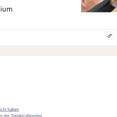
mium
eicht haben
 der Tabaktrafikanten