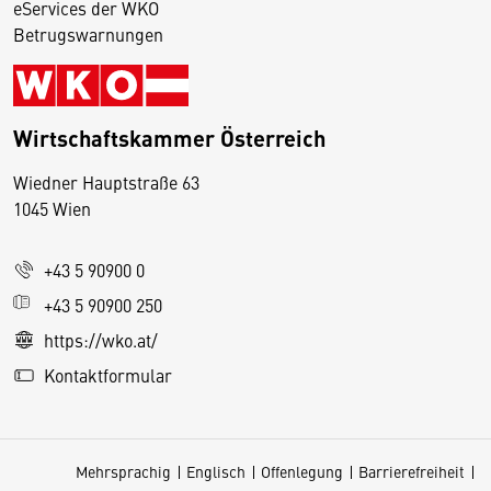
eServices der WKO
Betrugswarnungen
Wirtschaftskammer Österreich
Wiedner Hauptstraße 63
D
1045 Wien
i
e
+43 5 90900 0
s
e
+43 5 90900 250
S
https://wko.at/
e
Kontaktformular
it
e
v
Mehrsprachig
Englisch
Offenlegung
Barrierefreiheit
e