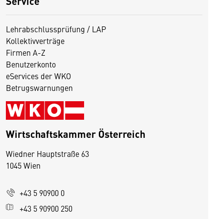
Service
Lehrabschlussprüfung / LAP
Kollektivverträge
Firmen A-Z
Benutzerkonto
eServices der WKO
Betrugswarnungen
Wirtschaftskammer Österreich
Wiedner Hauptstraße 63
D
1045 Wien
i
e
+43 5 90900 0
s
e
+43 5 90900 250