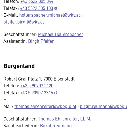
Telefon:
+43 5522 305 344
Telefax:
+43 5522 305 103
E-Mail:
hollersbacher.michael@wkv.at
;
pfeifer.birgit@wkv.at
Geschäftsführer:
Michael Hollersbacher
Assistentin:
Birgit Pfeifer
Burgenland
Robert Graf Platz 1, 7000 Eisenstadt
Telefon:
+43 5 90907 2120
Telefax:
+43 5 90907 3315
E-
Mail:
thomas.ehrenreiter@wkbgld.at
;
birgit.reumann@wkbgld
Geschäftsführer:
Thomas Ehrenreiter, LL.M.
Sachbearbeiterin:
Birgit Reumann