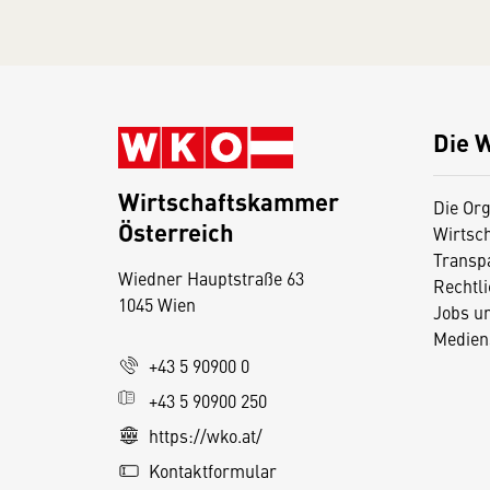
Die 
Wirtschaftskammer
Die Org
Österreich
Wirtsc
D
Transp
Wiedner Hauptstraße 63
i
Rechtl
1045 Wien
Jobs u
e
Medien
s
+43 5 90900 0
e
+43 5 90900 250
S
e
https://wko.at/
it
Kontaktformular