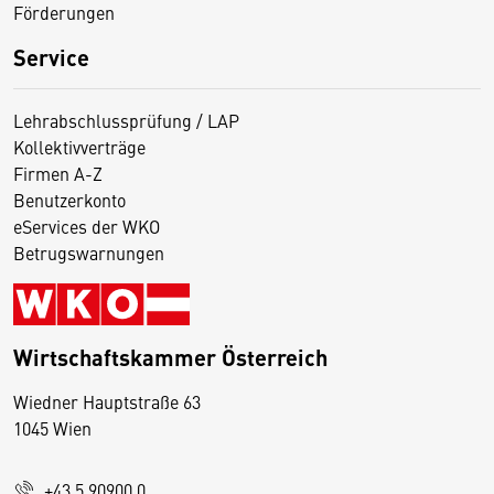
Förderungen
Service
Lehrabschlussprüfung / LAP
Kollektivverträge
Firmen A-Z
Benutzerkonto
eServices der WKO
Betrugswarnungen
Wirtschaftskammer Österreich
Wiedner Hauptstraße 63
D
1045 Wien
i
e
+43 5 90900 0