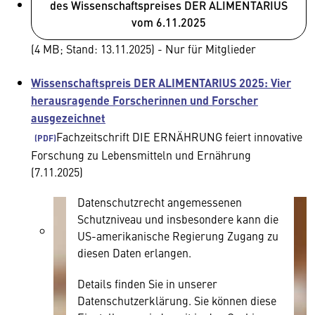
des Wissenschaftspreises DER ALIMENTARIUS
Wir benötigen Ihre Zustimmung
vom 6.11.2025
(4 MB; Stand: 13.11.2025) - Nur für Mitglieder
Hier würden wir Ihnen gerne einen
externen Inhalt anzeigen. Dafür
Wissenschaftspreis DER ALIMENTARIUS 2025: Vier
benötigen wir allerdings Ihre
herausragende Forscherinnen und Forscher
Zustimmung, da Ihr Browser
ausgezeichnet
personenbezogene technische Daten zu
Geräten und Nutzerverhalten mitunter
Fachzeitschrift DIE ERNÄHRUNG feiert innovative
mit US-amerikanischen Anbietern
Forschung zu Lebensmitteln und Ernährung
austauscht.
(7.11.2025)
Diese Daten unterliegen keinem dem EU-
Datenschutzrecht angemessenen
Schutzniveau und insbesondere kann die
US-amerikanische Regierung Zugang zu
diesen Daten erlangen.
Details finden Sie in unserer
Datenschutzerklärung. Sie können diese