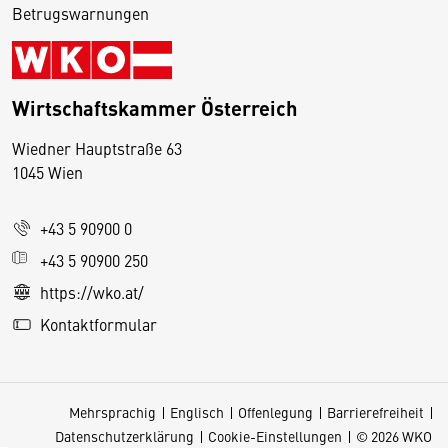
Betrugswarnungen
Wirtschaftskammer Österreich
Wiedner Hauptstraße 63
D
1045 Wien
i
e
+43 5 90900 0
s
e
+43 5 90900 250
S
https://wko.at/
e
Kontaktformular
it
e
v
Mehrsprachig
Englisch
Offenlegung
Barrierefreiheit
e
Datenschutzerklärung
Cookie-Einstellungen
© 2026 WKO