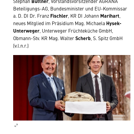
Stephan
Büttner
, Vorstandsvorsitzender AGRANA
Beteiligungs-AG, Bundesminister und EU-Kommissar
a. D. DI Dr. Franz
Fischler
, KR DI Johann
Marihart
,
neues Mitglied im Präsidium Mag. Michaela
Hysek-
Unterweger
, Unterweger Früchteküche GmbH,
Obmann-Stv. KR Mag. Walter
Scherb
, S. Spitz GmbH
(v.l.n.r.)