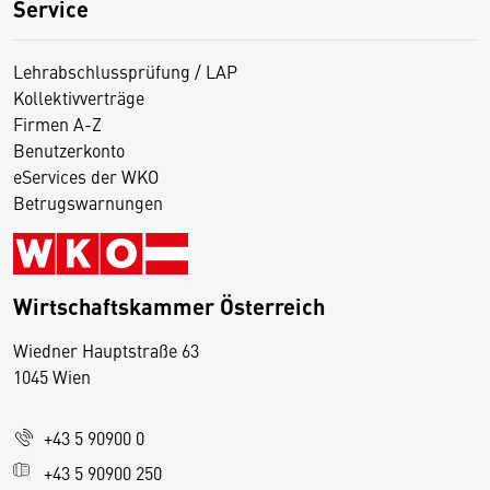
Service
Lehrabschlussprüfung / LAP
Kollektivverträge
Firmen A-Z
Benutzerkonto
eServices der WKO
Betrugswarnungen
Wirtschaftskammer Österreich
Wiedner Hauptstraße 63
D
1045 Wien
i
e
+43 5 90900 0
s
e
+43 5 90900 250