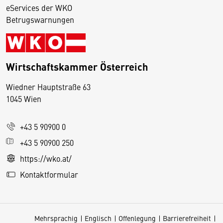
eServices der WKO
Betrugswarnungen
Wirtschaftskammer Österreich
Wiedner Hauptstraße 63
D
1045 Wien
i
e
+43 5 90900 0
s
e
+43 5 90900 250
S
https://wko.at/
e
Kontaktformular
it
e
v
Mehrsprachig
Englisch
Offenlegung
Barrierefreiheit