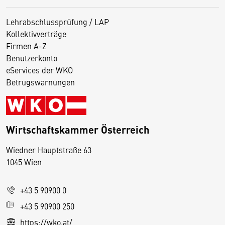
Lehrabschlussprüfung / LAP
Kollektivverträge
Firmen A-Z
Benutzerkonto
eServices der WKO
Betrugswarnungen
Wirtschaftskammer Österreich
Wiedner Hauptstraße 63
D
1045 Wien
i
e
+43 5 90900 0
s
e
+43 5 90900 250
S
https://wko.at/