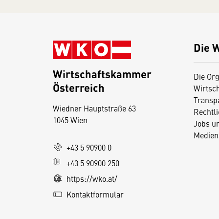
Die 
Wirtschaftskammer
Die Org
Österreich
Wirtsc
D
Transp
Wiedner Hauptstraße 63
i
Rechtl
1045 Wien
Jobs u
e
Medien
s
+43 5 90900 0
e
+43 5 90900 250
S
e
https://wko.at/
it
Kontaktformular
e
v