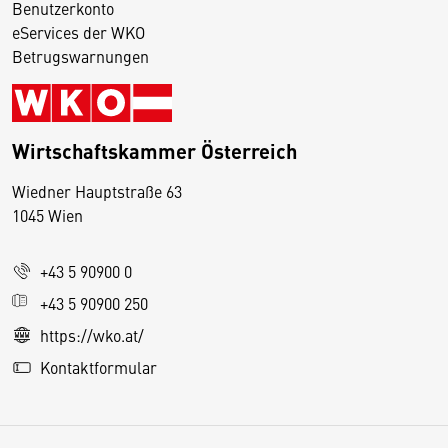
Benutzerkonto
eServices der WKO
Betrugswarnungen
Wirtschaftskammer Österreich
Wiedner Hauptstraße 63
D
1045 Wien
i
e
+43 5 90900 0
s
e
+43 5 90900 250
S
https://wko.at/
e
Kontaktformular
it
e
v