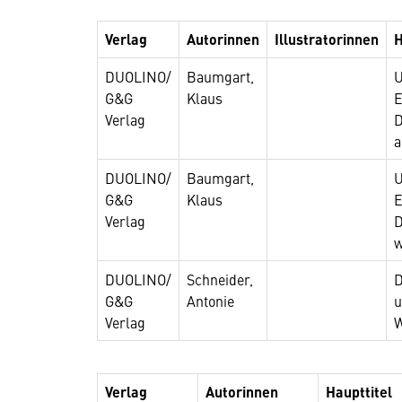
Verlag
Autorinnen
Illustratorinnen
H
DUOLINO/
Baumgart,
U
G&G
Klaus
E
Verlag
D
a
DUOLINO/
Baumgart,
U
G&G
Klaus
E
Verlag
D
DUOLINO/
Schneider,
D
G&G
Antonie
u
Verlag
W
Verlag
Autorinnen
Haupttitel