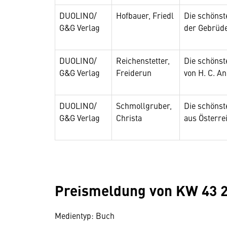
DUOLINO/
Hofbauer, Friedl
Die schöns
G&G Verlag
der Gebrüd
DUOLINO/
Reichenstetter,
Die schöns
G&G Verlag
Freiderun
von H. C. A
DUOLINO/
Schmollgruber,
Die schöns
G&G Verlag
Christa
aus Österre
Preismeldung von KW 43 
Medientyp: Buch