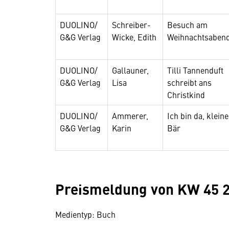
DUOLINO/
Schreiber-
Besuch am
G&G Verlag
Wicke, Edith
Weihnachtsaben
DUOLINO/
Gallauner,
Tilli Tannenduft
G&G Verlag
Lisa
schreibt ans
Christkind
DUOLINO/
Ammerer,
Ich bin da, kleine
G&G Verlag
Karin
Bär
Preismeldung von KW 45 
Medientyp: Buch