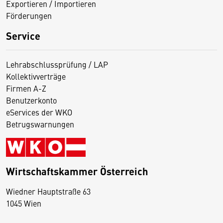
Exportieren / Importieren
Förderungen
Service
Lehrabschlussprüfung / LAP
Kollektivverträge
Firmen A-Z
Benutzerkonto
eServices der WKO
Betrugswarnungen
Wirtschaftskammer Österreich
Wiedner Hauptstraße 63
D
1045 Wien
i
e