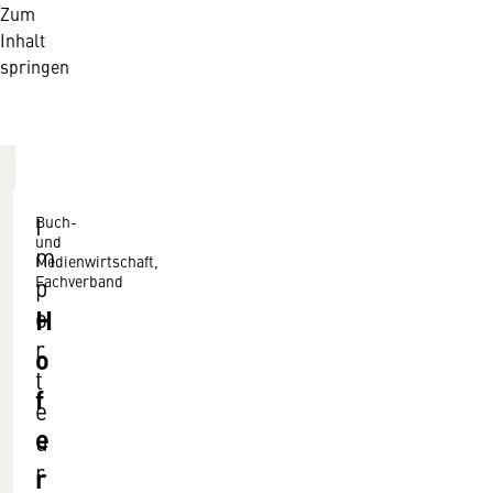
Zum
Inhalt
springen
Buch-
I
und
m
Medienwirtschaft,
Fachverband
p
H
o
r
o
t
f
e
e
u
r
r