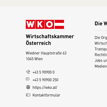
Die 
Wirtschaftskammer
Die Org
Österreich
Wirtsc
D
Transp
Wiedner Hauptstraße 63
i
Rechtl
1045 Wien
Jobs u
e
Medien
s
+43 5 90900 0
e
+43 5 90900 250
S
e
https://wko.at/
it
Kontaktformular
e
v