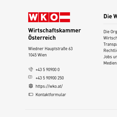
Die 
Wirtschaftskammer
Die Org
Österreich
Wirtsc
D
Transp
Wiedner Hauptstraße 63
i
Rechtl
1045 Wien
Jobs u
e
Medien
s
+43 5 90900 0
e
+43 5 90900 250
S
e
https://wko.at/
it
Kontaktformular
e
v
e