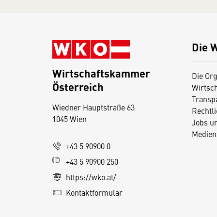
Die 
Wirtschaftskammer
Die Org
Österreich
Wirtsc
D
Transp
Wiedner Hauptstraße 63
i
Rechtl
1045 Wien
Jobs u
e
Medien
s
+43 5 90900 0
e
+43 5 90900 250
S
e
https://wko.at/
it
Kontaktformular
e
v