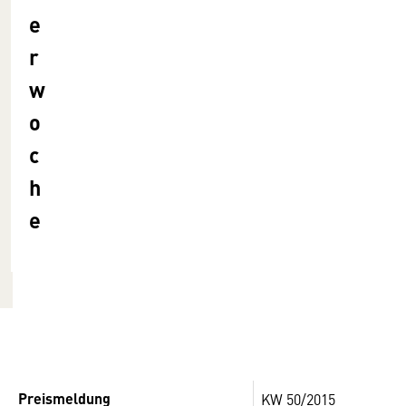
e
r
w
o
c
h
e
Preismeldung
KW 50/2015