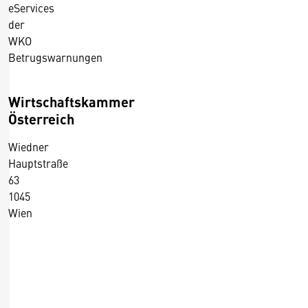
eServices
der
WKO
Betrugswarnungen
Wirtschaftskammer
Österreich
Wiedner
Hauptstraße
63
1045
Wien
+43 5 90900 0
+43 5 90900 250
https://wko.at/