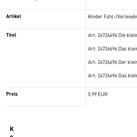
Artikel
Kinder Fühl-/Vorlese
Titel
Art: 24726696 Die klei
Art: 24726696 Das kle
Art: 24726696 Der klei
Art: 24726696 Das kle
Preis
5,99 EUR
K
o