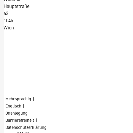
Hauptstraße
63
1045
Wien
+43 5 90900 0
+43 5 90900 250
https://wko.at/
D
Kontaktformular
i
e
s
Mehrsprachig
e
Englisch
S
Offenlegung
e
Barrierefreiheit
it
Datenschutzerklärung