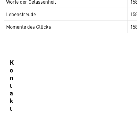
Worte der Gelassenheit
15
Lebensfreude
15
Momente des Glücks
15
K
o
n
t
a
k
t
B
u
c