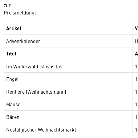
zur
Preismeldung:
Artikel
V
Adventkalender
H
Titel
A
Im Winterwald ist was los
1
Engel
1
Rentiere (Weihnachtsmann)
1
Mäuse
1
Bären
1
Nostalgischer Weihnachtsmarkt