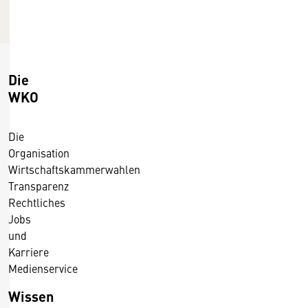
c
0
t
1
V
5
e
r
Die
l
WKO
a
g
Die
/
Organisation
2
Wirtschaftskammerwahlen
2
Transparenz
.
Rechtliches
1
Jobs
.
und
2
Karriere
0
Medienservice
1
5
Wissen