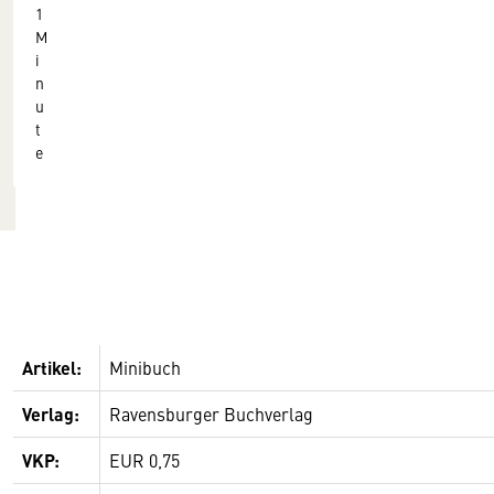
1
M
i
n
u
t
e
Artikel:
Minibuch
Verlag:
Ravensburger Buchverlag
VKP:
EUR 0,75