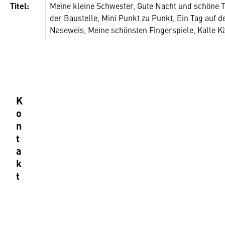
Titel:
Meine kleine Schwester, Gute Nacht und schöne T
der Baustelle, Mini Punkt zu Punkt, Ein Tag auf 
Naseweis, Meine schönsten Fingerspiele, Kalle K
K
o
n
t
a
k
t
B
u
c