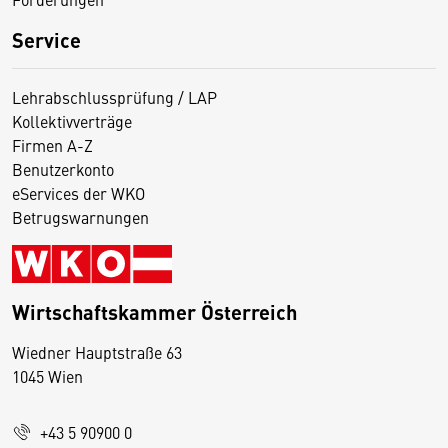
Service
Lehrabschlussprüfung / LAP
Kollektivverträge
Firmen A-Z
Benutzerkonto
eServices der WKO
Betrugswarnungen
Wirtschaftskammer Österreich
Wiedner Hauptstraße 63
D
1045 Wien
i
e
+43 5 90900 0
s