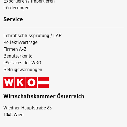
Exportieren / Importieren
Förderungen
Service
Lehrabschlussprüfung / LAP
Kollektivverträge
Firmen A-Z
Benutzerkonto
eServices der WKO
Betrugswarnungen
Wirtschaftskammer Österreich
Wiedner Hauptstraße 63
D
1045 Wien
i
e