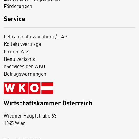
Förderungen
Service
Lehrabschlussprüfung / LAP
Kollektivverträge
Firmen A-Z
Benutzerkonto
eServices der WKO
Betrugswarnungen
Wirtschaftskammer Österreich
Wiedner Hauptstraße 63
D
1045 Wien
i
e