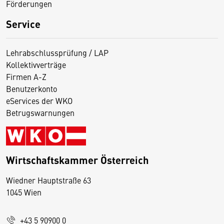
Förderungen
Service
Lehrabschlussprüfung / LAP
Kollektivverträge
Firmen A-Z
Benutzerkonto
eServices der WKO
Betrugswarnungen
Wirtschaftskammer Österreich
Wiedner Hauptstraße 63
D
1045 Wien
i
e
+43 5 90900 0
s