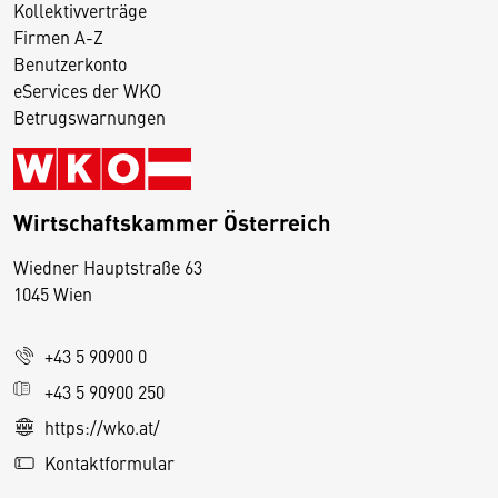
Kollektivverträge
Firmen A-Z
Benutzerkonto
eServices der WKO
Betrugswarnungen
Wirtschaftskammer Österreich
Wiedner Hauptstraße 63
D
1045 Wien
i
e
+43 5 90900 0
s
e
+43 5 90900 250
S
https://wko.at/
e
Kontaktformular
it