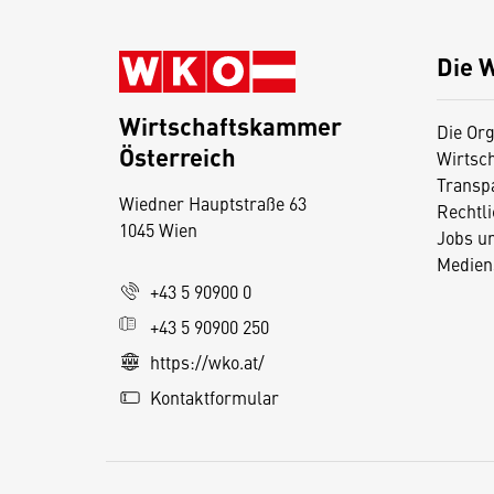
Die 
Wirtschaftskammer
Die Org
Österreich
Wirtsc
D
Transp
Wiedner Hauptstraße 63
i
Rechtl
1045 Wien
Jobs u
e
Medien
s
+43 5 90900 0
e
+43 5 90900 250
S
e
https://wko.at/
it
Kontaktformular
e
v
e