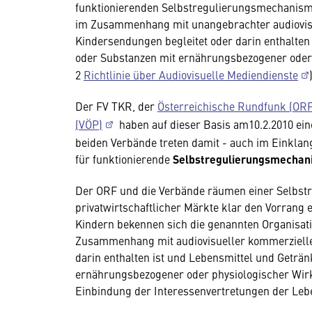
funktionierenden Selbstregulierungsmechanism
im Zusammenhang mit unangebrachter audiovis
Kindersendungen begleitet oder darin enthalten i
oder Substanzen mit ernährungsbezogener oder 
2
Richtlinie über Audiovisuelle Medien­dienste
Der FV TKR, der
Österreichische Rundfunk (ORF
(VÖP)
haben auf dieser Basis am10.2.2010 ei
beiden Verbände treten damit - auch im Einklang
für funktionierende
Selbstregulierungsmecha
Der ORF und die Verbände räumen einer Selbstre
privatwirtschaftlicher Märkte klar den Vorrang 
Kindern bekennen sich die genannten Organisati
Zusammenhang mit audiovisueller kommerzielle
darin enthalten ist und Lebensmittel und Getränk
ernährungsbezogener oder physiologischer Wirk
Einbindung der Interessenvertretungen der Lebe