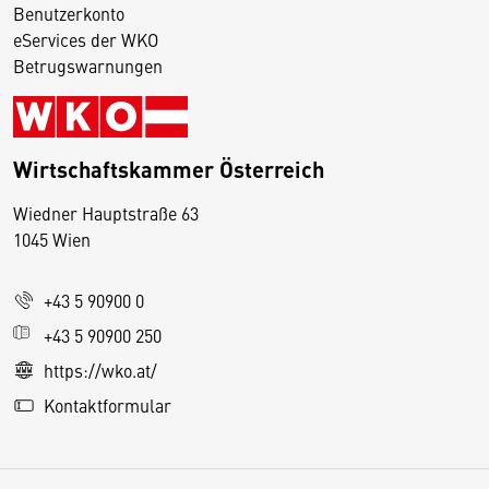
Benutzerkonto
eServices der WKO
Betrugswarnungen
Wirtschaftskammer Österreich
Wiedner Hauptstraße 63
D
1045 Wien
i
e
+43 5 90900 0
s
e
+43 5 90900 250
S
https://wko.at/
e
Kontaktformular
it
e
v