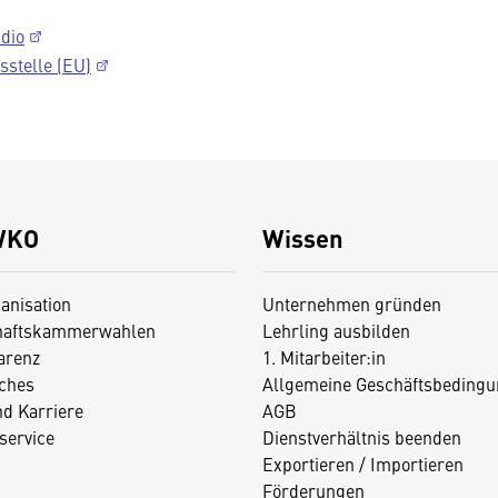
dio
sstelle (EU)
WKO
Wissen
anisation
Unternehmen gründen
haftskammerwahlen
Lehrling ausbilden
arenz
1. Mitarbeiter:in
iches
Allgemeine Geschäftsbedingu
nd Karriere
AGB
service
Dienstverhältnis beenden
Exportieren / Importieren
Förderungen