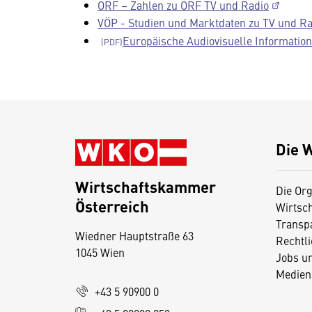
ORF – Zahlen zu ORF TV und Radio
VÖP - Studien und Marktdaten zu TV und Ra
Europäische Audiovisuelle Information
Die 
Wirtschaftskammer
Die Org
Österreich
Wirtsc
D
Transp
Wiedner Hauptstraße 63
i
Rechtl
1045 Wien
Jobs u
e
Medien
s
+43 5 90900 0
e