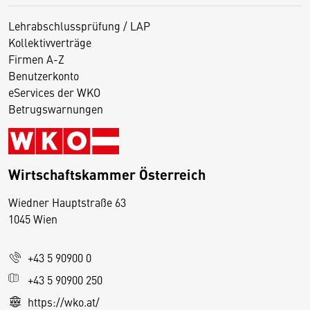
Lehrabschlussprüfung / LAP
Kollektivverträge
Firmen A-Z
Benutzerkonto
eServices der WKO
Betrugswarnungen
Wirtschaftskammer Österreich
Wiedner Hauptstraße 63
D
1045 Wien
i
e
+43 5 90900 0
s
e
+43 5 90900 250
S
https://wko.at/