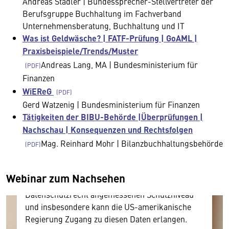
Andreas Stadler | Bundessprecher-Stellvertreter der
Berufsgruppe Buchhaltung im Fachverband
Unternehmensberatung, Buchhaltung und IT
Was ist Geldwäsche? | FATF-Prüfung | GoAML |
Praxisbeispiele/Trends/Muster
Andreas Lang, MA | Bundesministerium für
Finanzen
Wir benötigen Ihre Zustimmung
WiEReG
Gerd Watzenig | Bundesministerium für Finanzen
Hier würden wir Ihnen gerne einen externen
Tätigkeiten der BIBU-Behörde |Überprüfungen |
Inhalt anzeigen. Dafür benötigen wir allerdings
Nachschau | Konsequenzen und Rechtsfolgen
Ihre Zustimmung, da Ihr Browser
Mag. Reinhard Mohr | Bilanzbuchhaltungsbehörde
personenbezogene technische Daten zu Geräten
und Nutzerverhalten mitunter mit US-
amerikanischen Anbietern austauscht.
Webinar zum Nachsehen
Diese Daten unterliegen keinem dem EU-
Datenschutzrecht angemessenen Schutzniveau
und insbesondere kann die US-amerikanische
Regierung Zugang zu diesen Daten erlangen.