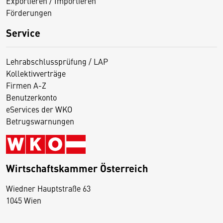
Exportieren / Importieren
Förderungen
Service
Lehrabschlussprüfung / LAP
Kollektivverträge
Firmen A-Z
Benutzerkonto
eServices der WKO
Betrugswarnungen
Wirtschaftskammer Österreich
Wiedner Hauptstraße 63
D
1045 Wien
i
e