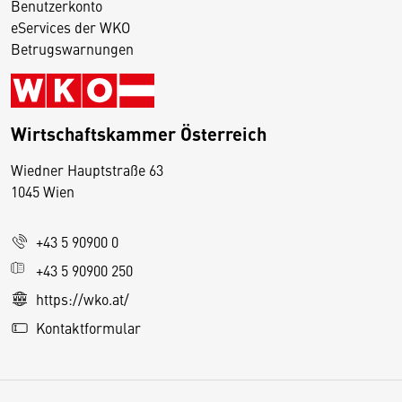
Benutzerkonto
eServices der WKO
Betrugswarnungen
Wirtschaftskammer Österreich
Wiedner Hauptstraße 63
D
1045 Wien
i
e
+43 5 90900 0
s
e
+43 5 90900 250
S
https://wko.at/
e
Kontaktformular
it
e
v