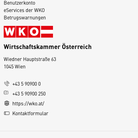
Benutzerkonto
eServices der WKO
Betrugswarnungen
Wirtschaftskammer Österreich
Wiedner Hauptstraße 63
D
1045 Wien
i
e
+43 5 90900 0
s
e
+43 5 90900 250
S
https://wko.at/
e
Kontaktformular
it
e
v