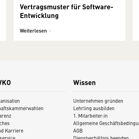
Vertragsmuster für Software-
Entwicklung
Weiterlesen
WKO
Wissen
anisation
Unternehmen gründen
haftskammerwahlen
Lehrling ausbilden
arenz
1. Mitarbeiter:in
iches
Allgemeine Geschäftsbedingu
nd Karriere
AGB
service
Dienstverhältnis beenden