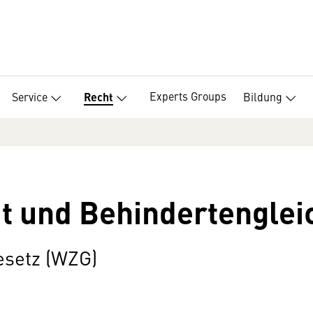
Experts Groups
Service
Bildung
Recht
it und Behindertenglei
esetz (WZG)