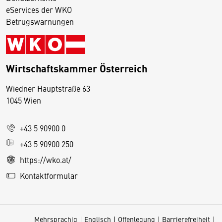
eServices der WKO
Betrugswarnungen
Wirtschaftskammer Österreich
Wiedner Hauptstraße 63
D
1045 Wien
i
e
+43 5 90900 0
s
e
+43 5 90900 250
S
https://wko.at/
e
Kontaktformular
it
e
v
Mehrsprachig
Englisch
Offenlegung
Barrierefreiheit