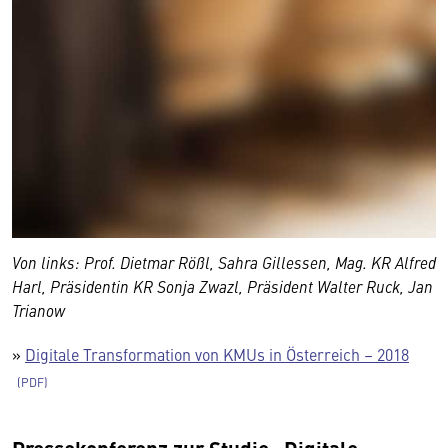
Von links: Prof. Dietmar Rößl, Sahra Gillessen, Mag. KR Alfred
Harl, Präsidentin KR Sonja Zwazl, Präsident Walter Ruck, Jan
Wir benötigen Ihre Zustimmung
Trianow
Hier würden wir Ihnen gerne einen externen
»
Digitale Transformation von KMUs in Österreich – 2018
Inhalt anzeigen. Dafür benötigen wir allerdings
Ihre Zustimmung, da Ihr Browser
personenbezogene technische Daten zu Geräten
und Nutzerverhalten mitunter mit US-
Pressekonferenz zur Studie „Digitale