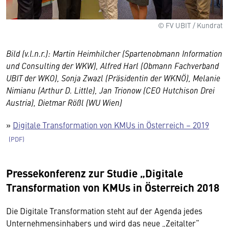
© FV UBIT / Kundrat
Bild (v.l.n.r.): Martin Heimhilcher (Spartenobmann Information
und Consulting der WKW), Alfred Harl (Obmann Fachverband
UBIT der WKO), Sonja Zwazl (Präsidentin der WKNÖ), Melanie
Nimianu (Arthur D. Little), Jan Trionow (CEO Hutchison Drei
Austria), Dietmar Rößl (WU Wien)
»
Digitale Transformation von KMUs in Österreich – 2019
Pressekonferenz zur Studie „Digitale
Wir benötigen Ihre Zustimmung
Transformation von KMUs in Österreich 2018
Hier würden wir Ihnen gerne einen externen
Die Digitale Transformation steht auf der Agenda jedes
Inhalt anzeigen. Dafür benötigen wir allerdings
Unternehmensinhabers und wird das neue „Zeitalter“
Ihre Zustimmung, da Ihr Browser