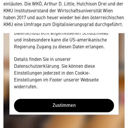
einläuten. Die WKÖ, Arthur D. Little, Hutchison Drei und der
personenbezogene technische Daten zu Geräten
KMU Institutsvorstand der Wirtschaftsuniversität Wien
und Nutzerverhalten mitunter mit US-
haben 2017 und auch heuer wieder bei den österreichischen
amerikanischen Anbietern austauscht.
KMU eine Umfrage zum Digitalisierungsgrad durchgeführt.
Diese Daten unterliegen keinem dem EU-
Datenschutzrecht angemessenen Schutzniveau
und insbesondere kann die US-amerikanische
Regierung Zugang zu diesen Daten erlangen.
Details finden Sie in unserer
Datenschutzerklärung. Sie können diese
Einstellungen jederzeit in den Cookie-
Einstellungen im Footer unserer Webseite
widerrufen.
Zustimmen