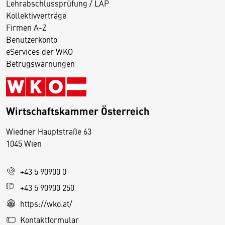
Lehrabschlussprüfung / LAP
Kollektivverträge
Firmen A-Z
Benutzerkonto
eServices der WKO
Betrugswarnungen
Wirtschaftskammer Österreich
Wiedner Hauptstraße 63
D
1045 Wien
i
e
+43 5 90900 0
s
e
+43 5 90900 250
S
https://wko.at/
e
Kontaktformular