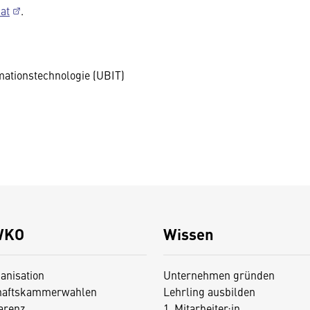
at
.
ationstechnologie (UBIT)
WKO
Wissen
anisation
Unternehmen gründen
haftskammerwahlen
Lehrling ausbilden
arenz
1. Mitarbeiter:in