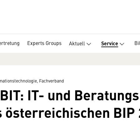
ertretung
Experts Groups
Bi
Aktuell
Service
mationstechnologie, Fachverband
IT: IT- und Beratungs
s österreichischen BIP