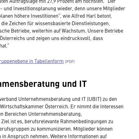
uten Auftragslage mit 27,9 Prozent am höchsten. "Der
al- und Investitionsplanung wieder, denn unsere Mitglieder
anen höhere Investitionen“, wie Alfred Harl betont.
ie Zeichen für wissensbasierte Dienstleistungen,
ische Betriebe, weiterhin auf Wachstum. Unsere Betriebe
Österreichs und zeigen uns eindrucksvoll, dass
hat.“
ruppenebene in Tabellenform
hmensberatung und IT
chverband Unternehmensberatung und IT (UBIT) zu den
Wirtschaftskammer Österreich. Er nimmt die Interessen
en Bereichen Unternehmensberatung,
 Ziel ist es, berufsrelevante Rahmenbedingungen zu
Berufsgruppen zu kommunizieren. Mitglieder können
 in Anspruch nehmen. Weitere Informationen auf