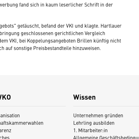
erbung fand sich in kaum leserlicher Schrift in der
ngebots" getäuscht, befand der VKI und klagte. Hartlauer
nbringung geschlossenen gerichtlichen Vergleich
em VKI, bei Koppelungsangeboten Brillen künftig nicht
ch auf sonstige Preisbestandteile hinzuweisen.
WKO
Wissen
anisation
Unternehmen gründen
haftskammerwahlen
Lehrling ausbilden
arenz
1. Mitarbeiter:in
iches
Allgemeine Geschäftsbedingu