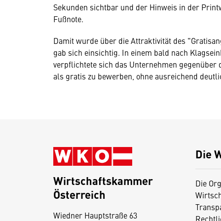
Sekunden sichtbar und der Hinweis in der Printw
Fußnote.
Damit wurde über die Attraktivität des "Gratisa
gab sich einsichtig. In einem bald nach Klagsei
verpflichtete sich das Unternehmen gegenüber d
als gratis zu bewerben, ohne ausreichend deutli
Die 
Wirtschaftskammer
Die Org
Österreich
Wirtsc
D
Transp
Wiedner Hauptstraße 63
i
Rechtl