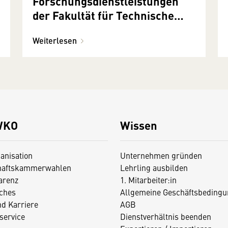
Forschungsdienstleistungen
der Fakultät für Technische
Chemie - TU-Wien
Weiterlesen
WKO
Wissen
anisation
Unternehmen gründen
haftskammerwahlen
Lehrling ausbilden
arenz
1. Mitarbeiter:in
iches
Allgemeine Geschäftsbedingu
nd Karriere
AGB
service
Dienstverhältnis beenden