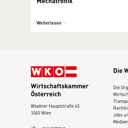
Mechatronik
Weiterlesen
Die 
Wirtschaftskammer
Die Org
Österreich
Wirtsc
D
Transp
Wiedner Hauptstraße 63
i
Rechtl
1045 Wien
Jobs u
e
Medien
s