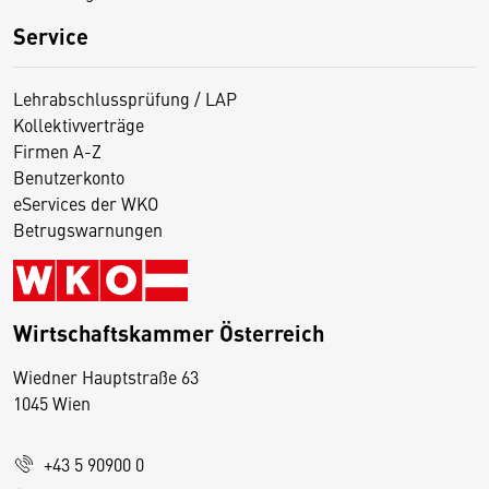
Service
Lehrabschlussprüfung / LAP
Kollektivverträge
Firmen A-Z
Benutzerkonto
eServices der WKO
Betrugswarnungen
Wirtschaftskammer Österreich
Wiedner Hauptstraße 63
D
1045 Wien
i
e
+43 5 90900 0
s