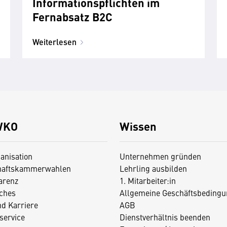
Informations­pflichten im
Fernabsatz B2C
Weiterlesen
WKO
Wissen
anisation
Unternehmen gründen
haftskammerwahlen
Lehrling ausbilden
arenz
1. Mitarbeiter:in
iches
Allgemeine Geschäftsbedingu
nd Karriere
AGB
service
Dienstverhältnis beenden