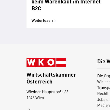
beim Warenkauf im Internet
B2C
Weiterlesen
Die 
Wirtschaftskammer
Die Org
Österreich
Wirtsc
D
Transp
Wiedner Hauptstraße 63
i
Rechtl
1045 Wien
Jobs u
e
Medien
s