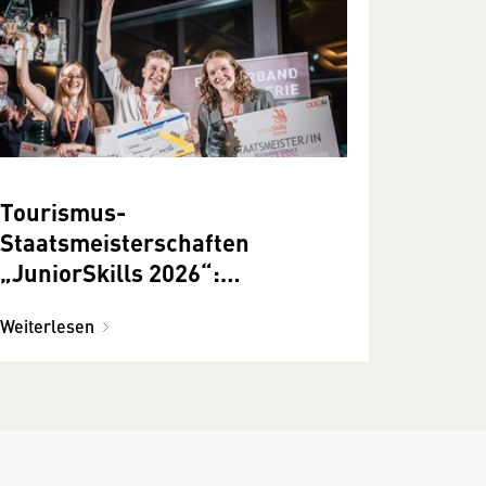
Tourismus-
Staatsmeisterschaften
„JuniorSkills 2026“:
Österreichs beste Lehrlinge
Weiterlesen
haben sich auf höchstem
Niveau gemessen