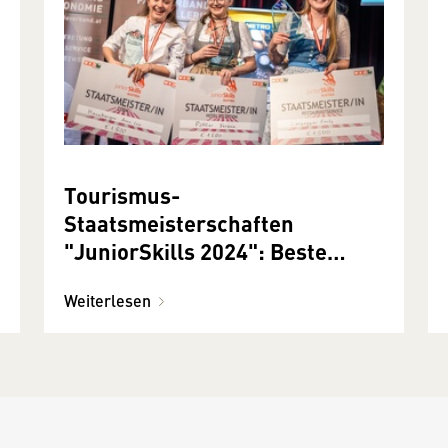
Tourismus-
Staatsmeisterschaften
"JuniorSkills 2024": Beste
Lehrlinge in Gastronomie und
Weiterlesen
Hotellerie gekürt