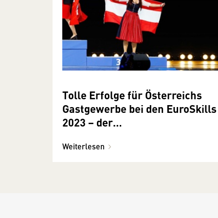
Tolle Erfolge für Österreichs
Gastgewerbe bei den EuroSkills
2023 − der
Europameisterschaft der
Weiterlesen
Berufe in Danzig