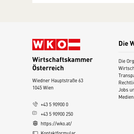
Die 
Wirtschaftskammer
Die Org
Österreich
Wirtsc
D
Transp
Wiedner Hauptstraße 63
i
Rechtl
1045 Wien
Jobs u
e
Medien
s
+43 5 90900 0
e
+43 5 90900 250
S
e
https://wko.at/
it
Kontaktformular