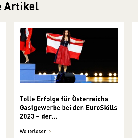
 Artikel
Tolle Erfolge für Österreichs
Gastgewerbe bei den EuroSkills
2023 − der
Europameisterschaft der
Weiterlesen
Berufe in Danzig