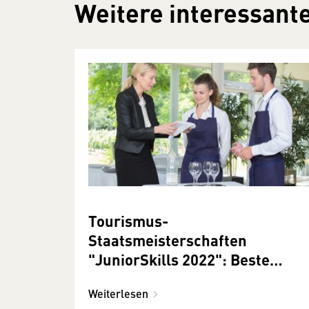
Weitere interessante
Tourismus-
Staatsmeisterschaften
"JuniorSkills 2022": Beste
Lehrlinge in Tourismusberufen
Weiterlesen
gekürt