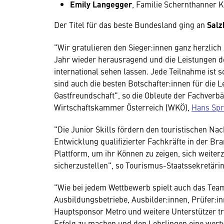
Emily Langegger
, Familie Schernthanner K
Der Titel für das beste Bundesland ging an
Salz
"Wir gratulieren den Sieger:innen ganz herzlich
Jahr wieder herausragend und die Leistungen d
international sehen lassen. Jede Teilnahme ist 
sind auch die besten Botschafter:innen für die 
Gastfreundschaft", so die Obleute der Fachverb
Wirtschaftskammer Österreich (WKÖ),
Hans Spr
"Die Junior Skills fördern den touristischen Na
Entwicklung qualifizierter Fachkräfte in der Br
Plattform, um ihr Können zu zeigen, sich weiterz
sicherzustellen", so Tourismus-Staatssekretär
"Wie bei jedem Wettbewerb spielt auch das Team
Ausbildungsbetriebe, Ausbilder:innen, Prüfer:i
Hauptsponsor Metro und weitere Unterstützer t
Erfolg zu machen und den Lehrlingen eine wertvo