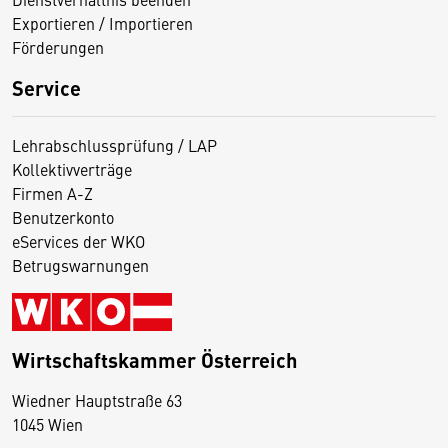
Exportieren / Importieren
Förderungen
Service
Lehrabschlussprüfung / LAP
Kollektivverträge
Firmen A-Z
Benutzerkonto
eServices der WKO
Betrugswarnungen
Wirtschaftskammer Österreich
Wiedner Hauptstraße 63
D
1045 Wien
i