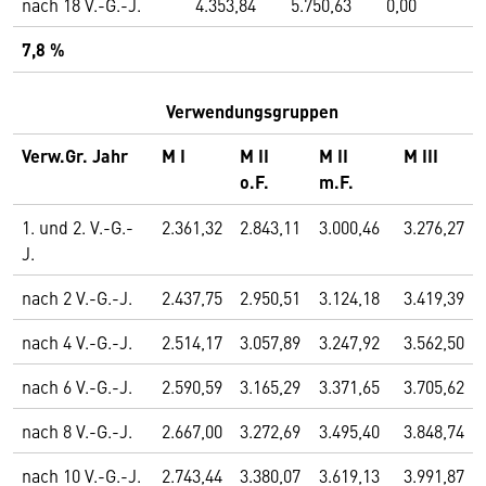
nach 18 V.-G.-J.
4.353,84
5.750,63
0,00
7,8 %
Verwendungsgruppen
Verw.Gr. Jahr
M I
M II
M II
M III
o.F.
m.F.
1. und 2. V.-G.-
2.361,32
2.843,11
3.000,46
3.276,27
J.
nach 2 V.-G.-J.
2.437,75
2.950,51
3.124,18
3.419,39
nach 4 V.-G.-J.
2.514,17
3.057,89
3.247,92
3.562,50
nach 6 V.-G.-J.
2.590,59
3.165,29
3.371,65
3.705,62
nach 8 V.-G.-J.
2.667,00
3.272,69
3.495,40
3.848,74
nach 10 V.-G.-J.
2.743,44
3.380,07
3.619,13
3.991,87