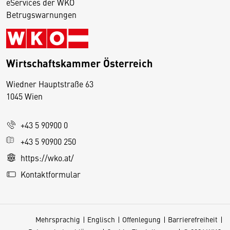
eServices der WKO
Betrugswarnungen
Wirtschaftskammer Österreich
Wiedner Hauptstraße 63
D
1045 Wien
i
e
+43 5 90900 0
s
e
+43 5 90900 250
S
https://wko.at/
e
Kontaktformular
it
e
v
Mehrsprachig
Englisch
Offenlegung
Barrierefreiheit
e