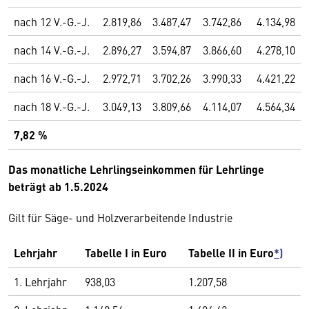
nach 12 V.-G.-J.
2.819,86
3.487,47
3.742,86
4.134,98
nach 14 V.-G.-J.
2.896,27
3.594,87
3.866,60
4.278,10
nach 16 V.-G.-J.
2.972,71
3.702,26
3.990,33
4.421,22
nach 18 V.-G.-J.
3.049,13
3.809,66
4.114,07
4.564,34
7,82 %
Das monatliche Lehrlingseinkommen für Lehrlinge
beträgt ab 1.5.2024
Gilt für Säge- und Holzverarbeitende Industrie
Lehrjahr
Tabelle I in Euro
Tabelle II in Euro
*)
1. Lehrjahr
938,03
1.207,58