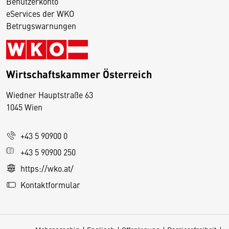
Benutzerkonto
eServices der WKO
Betrugswarnungen
Wirtschaftskammer Österreich
Wiedner Hauptstraße 63
D
1045 Wien
i
e
+43 5 90900 0
s
e
+43 5 90900 250
S
https://wko.at/
e
Kontaktformular
it
e
v