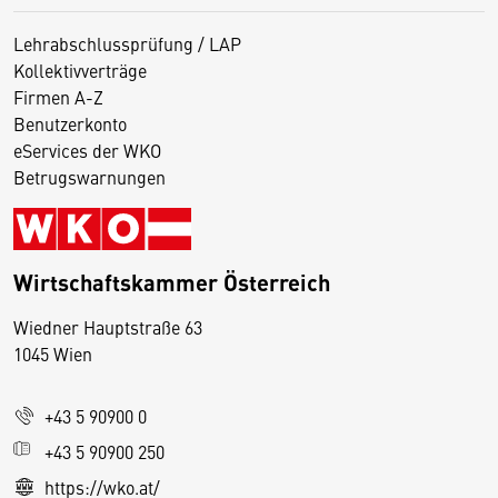
Lehrabschlussprüfung / LAP
Kollektivverträge
Firmen A-Z
Benutzerkonto
eServices der WKO
Betrugswarnungen
Wirtschaftskammer Österreich
Wiedner Hauptstraße 63
D
1045 Wien
i
e
+43 5 90900 0
s
e
+43 5 90900 250
S
https://wko.at/