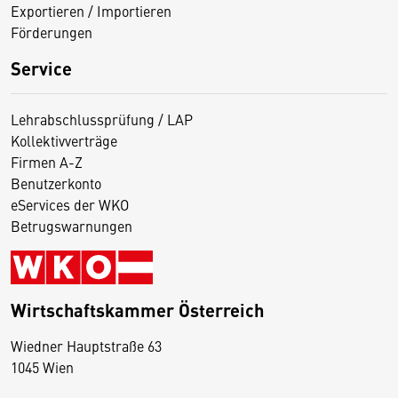
Exportieren / Importieren
Förderungen
Service
Lehrabschlussprüfung / LAP
Kollektivverträge
Firmen A-Z
Benutzerkonto
eServices der WKO
Betrugswarnungen
Wirtschaftskammer Österreich
Wiedner Hauptstraße 63
D
1045 Wien
i
e